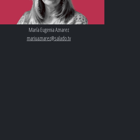
María Eugenia Aznarez
mariuaznarez@salado.tv