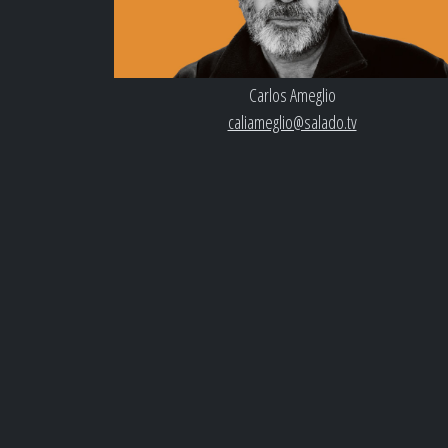
Carlos Ameglio
caliameglio@salado.tv