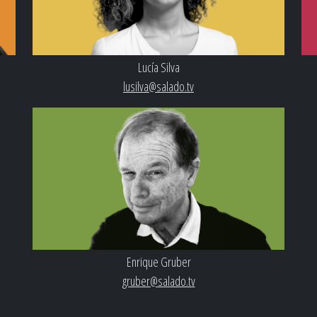
Lucía Silva
lusilva@salado.tv
Enrique Gruber
gruber@salado.tv